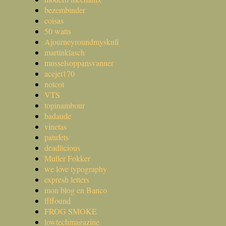
bezembinder
coisas
50 watts
Ajourneyroundmyskull
martinklasch
musselsoppansvanner
acejet170
notcot
VTS
topinambour
badaude
vinetas
patufets
deadlicious
Muller Fokker
we love typography
expresh letters
mon blog en Banco
ffffound
FROG SMOKE
lowtechmagazine