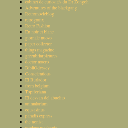
cabinet de curiosités du Dr Zongoh
Adventures of the blackgang
Retromovieblog
retrografix
Retro Fashion
En noir et blanc
giornale nuovo
paper collector
things magazine
greenbriarpictures
doctor macro
BibliOdyssey
Conscientious
El Burlador
from belgium
Topfferiana
El desvan del abuelito
animalarium
equsasinus
paradis express
the nonist
modern mechanix