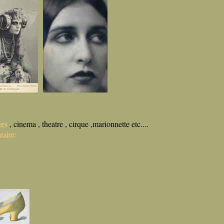
ges
, cinema , theatre , cirque ,marionnette etc....
aire: