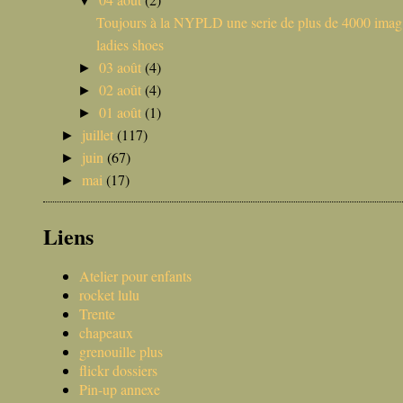
▼
Toujours à la NYPLD une serie de plus de 4000 imag.
ladies shoes
03 août
(4)
►
02 août
(4)
►
01 août
(1)
►
juillet
(117)
►
juin
(67)
►
mai
(17)
►
Liens
Atelier pour enfants
rocket lulu
Trente
chapeaux
grenouille plus
flickr dossiers
Pin-up annexe