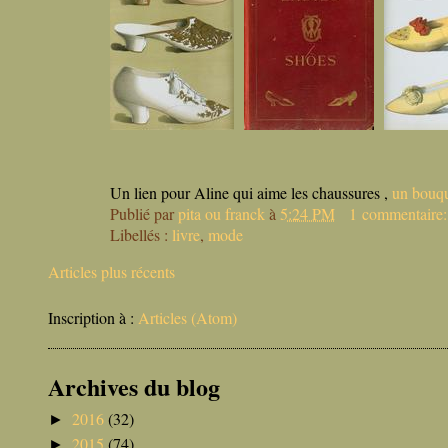
Un lien pour Aline qui aime les chaussures ,
un bouq
Publié par
pita ou franck
à
5:24 PM
1 commentaire
Libellés :
livre
,
mode
Articles plus récents
Inscription à :
Articles (Atom)
Archives du blog
2016
(32)
►
2015
(74)
►