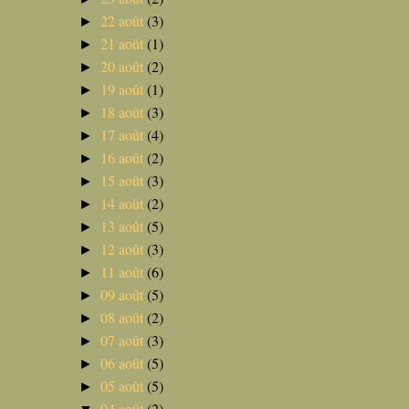
22 août
(3)
►
21 août
(1)
►
20 août
(2)
►
19 août
(1)
►
18 août
(3)
►
17 août
(4)
►
16 août
(2)
►
15 août
(3)
►
14 août
(2)
►
13 août
(5)
►
12 août
(3)
►
11 août
(6)
►
09 août
(5)
►
08 août
(2)
►
07 août
(3)
►
06 août
(5)
►
05 août
(5)
►
04 août
(2)