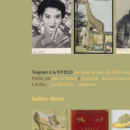
Toujours à la NYPLD
une serie de plus de 4000 ima
Publié par
pita ou franck
à
8:10 PM
Aucun comment
Libellés :
cinema divers
,
ephemeras
ladies shoes