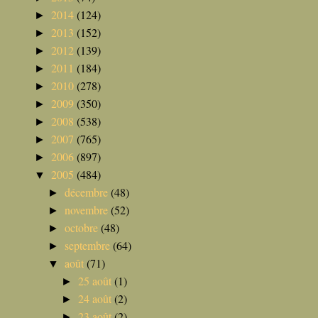
2014
(124)
►
2013
(152)
►
2012
(139)
►
2011
(184)
►
2010
(278)
►
2009
(350)
►
2008
(538)
►
2007
(765)
►
2006
(897)
►
2005
(484)
▼
décembre
(48)
►
novembre
(52)
►
octobre
(48)
►
septembre
(64)
►
août
(71)
▼
25 août
(1)
►
24 août
(2)
►
23 août
(2)
►